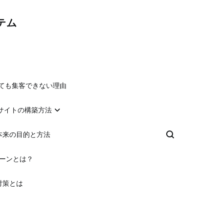
テム
れても集客できない理由
るサイトの構築方法
本来の目的と方法
ゾーンとは？
対策とは