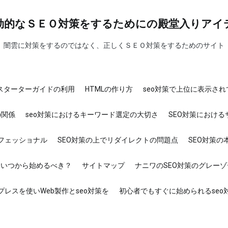
効的なＳＥＯ対策をするためにの殿堂入りアイ
闇雲に対策をするのではなく、正しくＳＥＯ対策をするためのサイト
ンスターターガイドの利用
HTMLの作り方
seo対策で上位に表示さ
の関係
seo対策におけるキーワード選定の大切さ
SEO対策におけ
ロフェッショナル
SEO対策の上でリダイレクトの問題点
SEO対策の
はいつから始めるべき？
サイトマップ
ナニワのSEO対策のグレー
プレスを使いWeb製作とseo対策を
初心者でもすぐに始められるseo