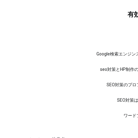
コ
ン
有
テ
ン
ツ
へ
ス
キ
ッ
Google検索エンジ
プ
seo対策とHP制作
SEO対策のプ
SEO対策
ワード