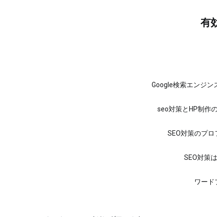
コ
ン
有
テ
ン
ツ
へ
ス
キ
ッ
Google検索エンジ
プ
seo対策とHP制作
SEO対策のプ
SEO対策
ワード