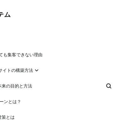
テム
れても集客できない理由
るサイトの構築方法
本来の目的と方法
ゾーンとは？
対策とは