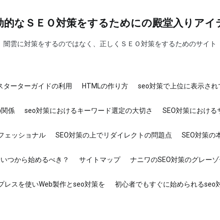
効的なＳＥＯ対策をするためにの殿堂入りアイ
闇雲に対策をするのではなく、正しくＳＥＯ対策をするためのサイト
ンスターターガイドの利用
HTMLの作り方
seo対策で上位に表示さ
の関係
seo対策におけるキーワード選定の大切さ
SEO対策におけ
ロフェッショナル
SEO対策の上でリダイレクトの問題点
SEO対策の
はいつから始めるべき？
サイトマップ
ナニワのSEO対策のグレー
プレスを使いWeb製作とseo対策を
初心者でもすぐに始められるseo