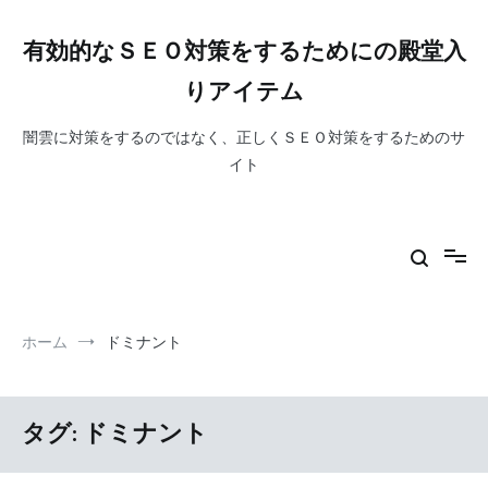
コ
ン
有効的なＳＥＯ対策をするためにの殿堂入
テ
ン
りアイテム
ツ
へ
闇雲に対策をするのではなく、正しくＳＥＯ対策をするためのサ
ス
イト
キ
ッ
プ
ホーム
ドミナント
タグ:
ドミナント