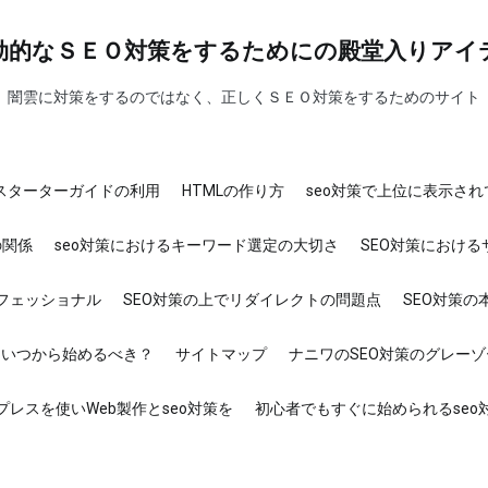
効的なＳＥＯ対策をするためにの殿堂入りアイ
闇雲に対策をするのではなく、正しくＳＥＯ対策をするためのサイト
ンスターターガイドの利用
HTMLの作り方
seo対策で上位に表示さ
の関係
seo対策におけるキーワード選定の大切さ
SEO対策におけ
ロフェッショナル
SEO対策の上でリダイレクトの問題点
SEO対策の
はいつから始めるべき？
サイトマップ
ナニワのSEO対策のグレー
プレスを使いWeb製作とseo対策を
初心者でもすぐに始められるseo