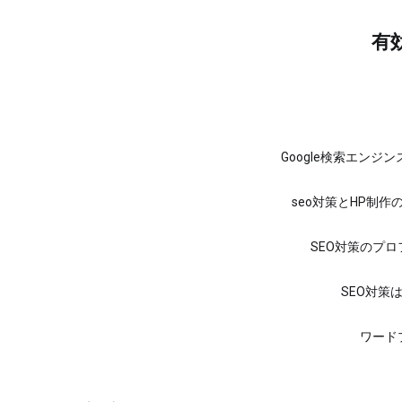
コ
ン
有
テ
ン
ツ
へ
ス
キ
ッ
Google検索エンジ
プ
seo対策とHP制作
SEO対策のプ
SEO対策
ワード