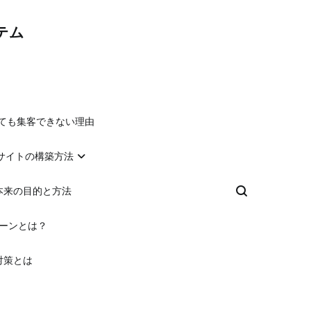
テム
れても集客できない理由
るサイトの構築方法
本来の目的と方法
ゾーンとは？
対策とは