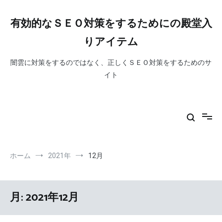
コ
ン
有効的なＳＥＯ対策をするためにの殿堂入
テ
ン
りアイテム
ツ
へ
闇雲に対策をするのではなく、正しくＳＥＯ対策をするためのサ
ス
イト
キ
ッ
プ
ホーム
2021年
12月
月:
2021年12月