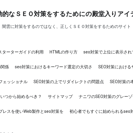
初心者でもすぐに始められるseo対策とは
効的なＳＥＯ対策をするためにの殿堂入りアイ
闇雲に対策をするのではなく、正しくＳＥＯ対策をするためのサイト
ンスターターガイドの利用
HTMLの作り方
seo対策で上位に表示さ
の関係
seo対策におけるキーワード選定の大切さ
SEO対策におけ
ロフェッショナル
SEO対策の上でリダイレクトの問題点
SEO対策の
はいつから始めるべき？
サイトマップ
ナニワのSEO対策のグレー
プレスを使いWeb製作とseo対策を
初心者でもすぐに始められるseo