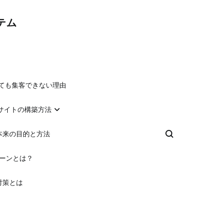
テム
れても集客できない理由
るサイトの構築方法
本来の目的と方法
ゾーンとは？
対策とは