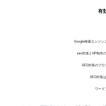
コ
ン
有
テ
ン
ツ
へ
ス
キ
ッ
Google検索エンジ
プ
seo対策とHP制作
SEO対策のプ
SEO対策
ワード