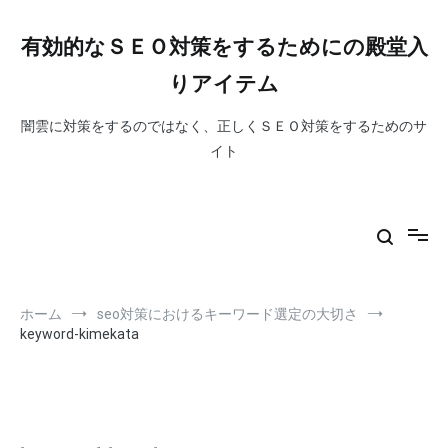
コ
ン
有効的なＳＥＯ対策をするためにの殿堂入
テ
ン
りアイテム
ツ
へ
闇雲に対策をするのではなく、正しくＳＥＯ対策をするためのサ
ス
イト
キ
ッ
プ
ホーム
seo対策におけるキーワード選定の大切さ
keyword-kimekata