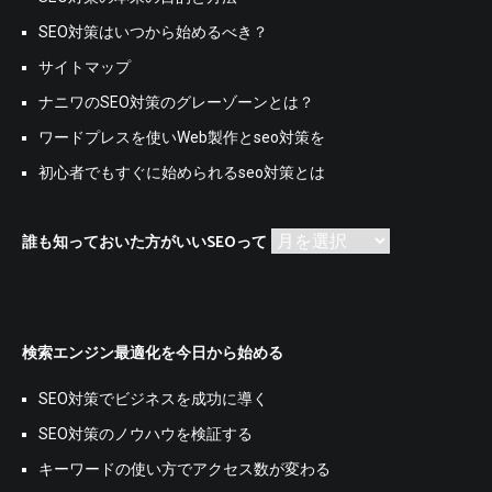
SEO対策はいつから始めるべき？
サイトマップ
ナニワのSEO対策のグレーゾーンとは？
ワードプレスを使いWeb製作とseo対策を
初心者でもすぐに始められるseo対策とは
誰
誰も知っておいた方がいいSEOって
も
知
っ
て
検索エンジン最適化を今日から始める
お
い
た
SEO対策でビジネスを成功に導く
方
SEO対策のノウハウを検証する
が
い
キーワードの使い方でアクセス数が変わる
い