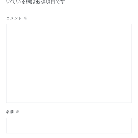
いている欄は必須項目です
ー
シ
コメント
※
ョ
ン
名前
※