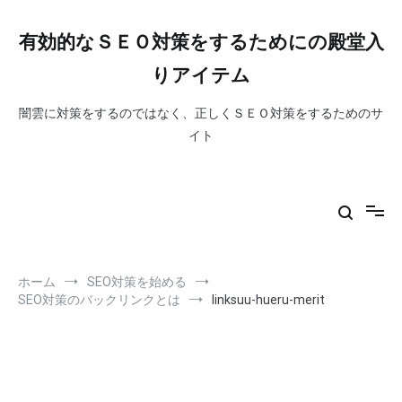
コ
ン
有効的なＳＥＯ対策をするためにの殿堂入
テ
ン
りアイテム
ツ
へ
闇雲に対策をするのではなく、正しくＳＥＯ対策をするためのサ
ス
イト
キ
ッ
プ
ホーム
SEO対策を始める
SEO対策のバックリンクとは
linksuu-hueru-merit