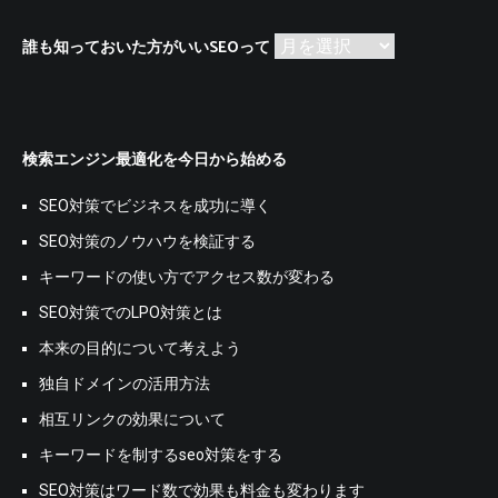
誰
誰も知っておいた方がいいSEOって
も
知
っ
て
検索エンジン最適化を今日から始める
お
い
た
SEO対策でビジネスを成功に導く
方
SEO対策のノウハウを検証する
が
い
キーワードの使い方でアクセス数が変わる
い
SEO対策でのLPO対策とは
SEO
っ
本来の目的について考えよう
て
独自ドメインの活用方法
相互リンクの効果について
キーワードを制するseo対策をする
SEO対策はワード数で効果も料金も変わります